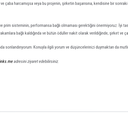
an ve çaba harcamışsa veya bu projenin, şirketin başarısına, kendisine bir sonrak
e ve prim sisteminin, performansa bağlı olmaması gerektiğini önermiyoruz. İyi t
akamlara bağlı kaldığında ve bütün ödüller nakit olarak verildiğinde, şirket ve ça
ada sonlandırıyorum. Konuyla ilgili yorum ve düşüncelerinizi duymaktan da mut
inks.me
adresini ziyaret edebilirsiniz.