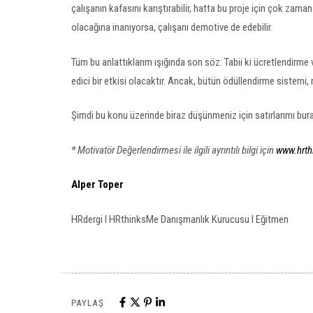
çalışanın kafasını karıştırabilir, hatta bu proje için çok zam
olacağına inanıyorsa, çalışanı demotive de edebilir.
Tüm bu anlattıklarım ışığında son söz: Tabii ki ücretlendirm
edici bir etkisi olacaktır. Ancak, bütün ödüllendirme sistemi, r
Şimdi bu konu üzerinde biraz düşünmeniz için satırlarımı bur
* Motivatör Değerlendirmesi ile ilgili ayrıntılı bilgi için
www.hrth
Alper Toper
HRdergi I HRthinksMe Danışmanlık Kurucusu I Eğitmen
PAYLAŞ