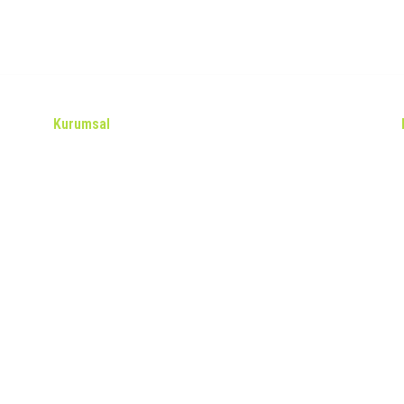
Kurumsal
Hakkımızda
Gizlilik Politikası
Kişisel Verilerin Korunması Kanunu
İletişim