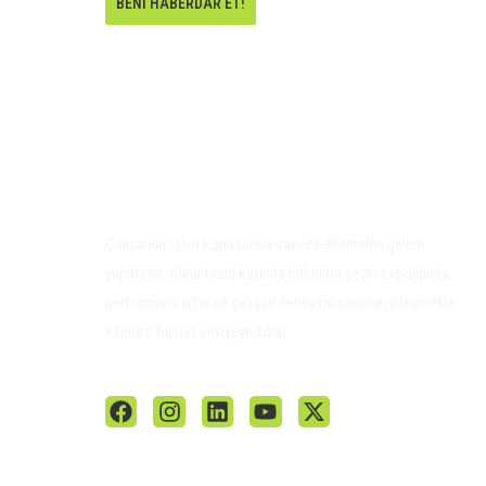
BENI HABERDAR ET!
Çalışanlar işleri konusunda sadece ellerinden geleni
yapmayıp, daha fazla katkıda bulunma şevki taşıdığında,
performans artar ve çalışan deneyimi sadece iyileşmekle
kalmaz; bir üst seviyeye çıkar.