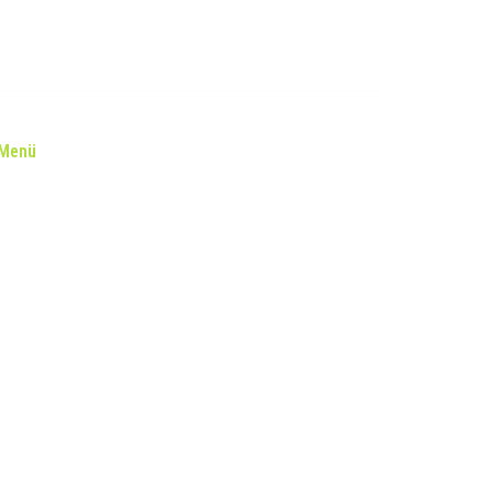
Menü
Keynote’lar
Motivatör Değerlendirmesi
Hizmetlerimiz
BLOG