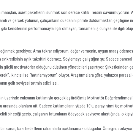
 maaşları, ücret paketlerini sunmak son derece kritik. Tersini savunmuyorum. An
lamlı ve gerçek yolunun, çalışanların cüzdanını primle doldurmaktan geçtiğine 
ibi kendilerinin performansıyla ilgili olmayan, tamamen iş dünyası ile ilgili olu
değinmek gerekiyor. Ama tekrar ediyorum; değer vermenin, uygun maaş ödemesi
a ev kredisinin aylık taksitini ödemez. Söylemeye çalıştığım şu: Sadece parasal
in güçlü motivatörler olduğunu düşünen yöneticileri şaşırtıyor. Şirketlerinden ge
yerek”, ikincisi ise “hatırlamıyorum” oluyor. Araştırmalara göre; yalnızca parasal
anın gelir seviyesi tatmin edici ise…
in üzerinde çalışanın katılımıyla gerçekleştirdiğimiz Motivatör Değerlendirmesi* 
 arasında olanlara ait. Sadece katılımcıların yüzde 10’u, parayı yirmi üç motivat
lirli bir eşiği geçip, çalışanın faturalarını ödeyecek seviyeye ulaştığında, o kiş
 bir sorun, bazı hedeflerin rakamlarla açıklanamaz olduğudur. Örneğin, zorlayıc