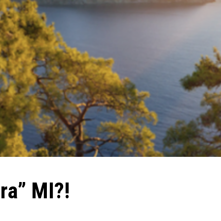
ra” MI?!