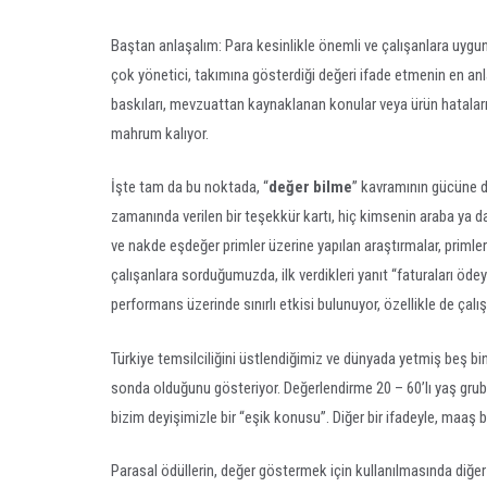
Baştan anlaşalım: Para kesinlikle önemli ve çalışanlara uygun
çok yönetici, takımına gösterdiği değeri ifade etmenin en an
baskıları, mevzuattan kaynaklanan konular veya ürün hataları g
mahrum kalıyor.
İşte tam da bu noktada, “
değer bilme
” kavramının gücüne 
zamanında verilen bir teşekkür kartı, hiç kimsenin araba ya d
ve nakde eşdeğer primler üzerine yapılan araştırmalar, primler
çalışanlara sorduğumuzda, ilk verdikleri yanıt “faturaları öde
performans üzerinde sınırlı etkisi bulunuyor, özellikle de çalış
Türkiye temsilciliğini üstlendiğimiz ve dünyada yetmiş beş bin
sonda olduğunu gösteriyor. Değerlendirme 20 – 60’lı yaş grubu
bizim deyişimizle bir “eşik konusu”. Diğer bir ifadeyle, maaş be
Parasal ödüllerin, değer göstermek için kullanılmasında diğer