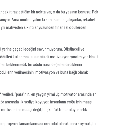
cak itiraz ettiğim bir nokta var, o da bu yazının konusu: Pek
inanıyor. Ama unutmayalım ki kimi zaman çalışanlar; rekabet
p yılı mahveden sıkıntılar yüzünden finansal ödüllerden
 yerine geçebileceğini savunmuyorum. Düşünceli ve
 ödülleri kullanmak, uzun süreli motivasyon yaratmıyor. Nakit
len beklenmedik bir ödülü nasıl değerlendirdiklerini
 ödüllerin verilmesinin, motivasyon ve buna bağlı olarak
verileri, “para”nın, en yaygın yirmi üç motivatör arasında en
ör arasında ilk yediye koyuyor. İnsanların çoğu için maaş,
iyi motive eden maaşı değil, başka faktörler oluyor artık.
ı bir projenin tamamlanması için ödül olarak para koymak, bir