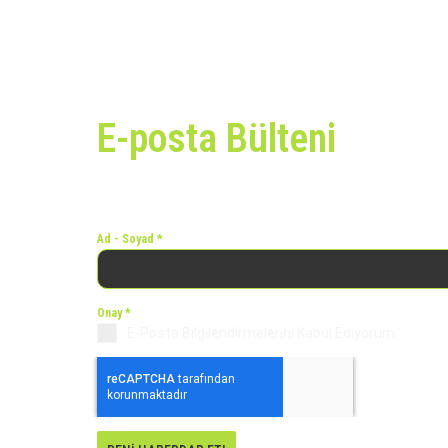
E-posta Bülteni
Bizden tüm haberleri almak için hemen bültenimize kaydolun!
Ad - Soyad
*
Onay
*
E-Posta Bilgilendirmelerini Kabul Ediyorum.