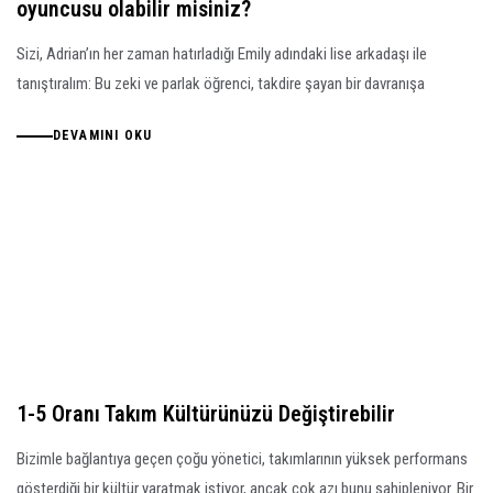
oyuncusu olabilir misiniz?
Sizi, Adrian’ın her zaman hatırladığı Emily adındaki lise arkadaşı ile
tanıştıralım: Bu zeki ve parlak öğrenci, takdire şayan bir davranışa
DEVAMINI OKU
1-5 Oranı Takım Kültürünüzü Değiştirebilir
Bizimle bağlantıya geçen çoğu yönetici, takımlarının yüksek performans
gösterdiği bir kültür yaratmak istiyor, ancak çok azı bunu sahipleniyor. Bir