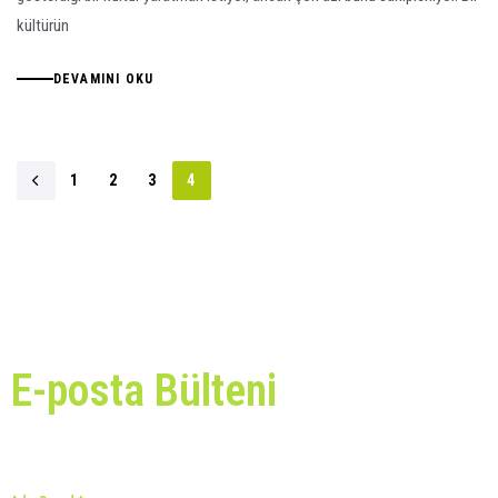
kültürün
DEVAMINI OKU
1
2
3
4
E-posta Bülteni
Bizden tüm haberleri almak için hemen bültenimize kaydolun!