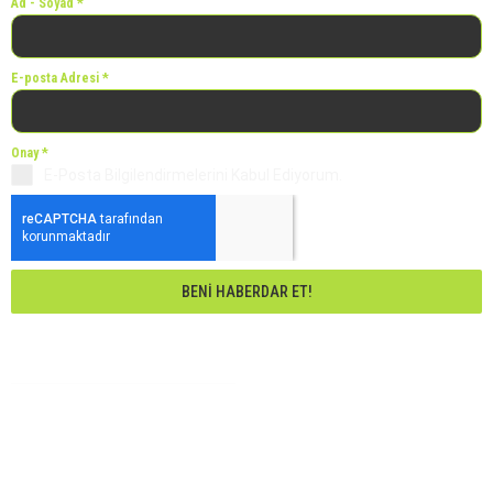
Ad - Soyad
*
E-posta Adresi
*
Onay
*
E-Posta Bilgilendirmelerini Kabul Ediyorum.
BENI HABERDAR ET!