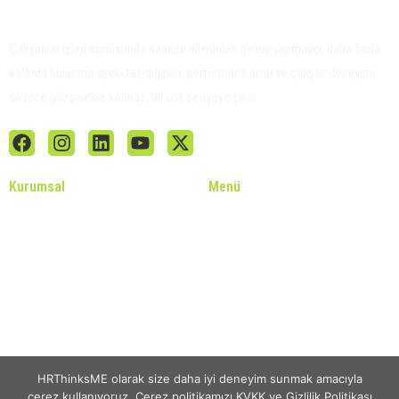
Çalışanlar işleri konusunda sadece ellerinden geleni yapmayıp, daha fazla
katkıda bulunma şevki taşıdığında, performans artar ve çalışan deneyimi
sadece iyileşmekle kalmaz; bir üst seviyeye çıkar.
Kurumsal
Menü
Hakkımızda
Keynote’lar
Gizlilik Politikası
Motivatör Değerlendirmesi
Kişisel Verilerin Korunması Kanunu
Hizmetlerimiz
İletişim
BLOG
HRThinksME olarak size daha iyi deneyim sunmak amacıyla
çerez kullanıyoruz. Çerez politikamızı KVKK ve Gizlilik Politikası